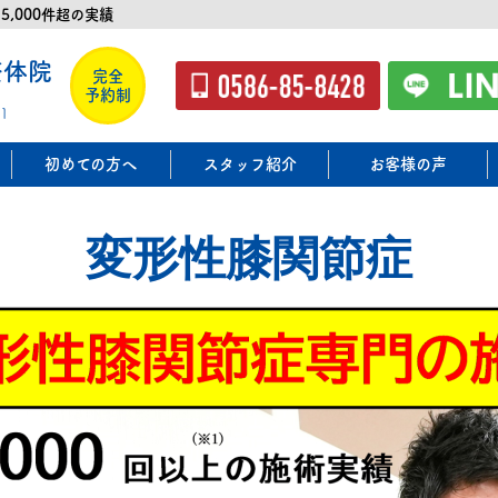
5,000件超の実績
整体院
完全
予約制
1
ー
初めての方へ
スタッフ紹介
お客様の声
変形性膝関節症