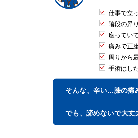
仕事で立
階段の昇
座ってい
痛みで正
周りから
手術はし
そんな、辛い…膝の痛
でも、諦めないで大丈