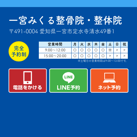
一宮みくる整骨院・整体院
〒491-0004 愛知県一宮市定水寺清水49番1
営業時間
月
火
水
木
金
土
日
祝
完全
9:00～12:00
〇
〇
〇
〇
〇
※
×
×
予約制
15:00～20:00
〇
〇
〇
〇
〇
×
×
×
※土曜日の営業時間は9:00～13:00です。