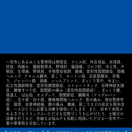
一宮市にあるみくる整骨院は側弯症、テニス肘、外反母趾、水球肩、
捻挫、肉離れ、腸脛靭帯炎、野球肘、偏頭痛、ゴルフ肘、冷え性、不
眠症、生理痛、野球肩、手根管症候群、膝痛、変形性股関節症、頚椎
ヘルニア、アキレス腱炎、首こり、モートン病、足底筋膜炎、耳鳴
り、ジャンパー膝、頭痛、シンスプリント、ぎっくり背中、めまい、
起立性調節障害、変形性膝関節症、ストレートネック、自律神経失調
症、腰椎すべり症、股関節の痛み（変形性股関節症）、ぎっくり腰、
寝違え、ばね指、オスグッド、顎関節症、腱鞘炎（ドゥゲルバン
病）、五十肩・四十肩、腰椎椎間板ヘルニア、首の痛み、脊柱管狭窄
症、猫背、坐骨神経痛、膝の痛み、腰痛、肩こりなどの症状を根本改
善。一人ひとりに必要な治療を提供いたします。また、初めて来院さ
れる方でもリラックスいただける空間づくりを心がけたり、土曜日の
診療を行うなど、些細なお悩みでも気軽に相談いただける一宮市で一
番の整骨院を目指しています。