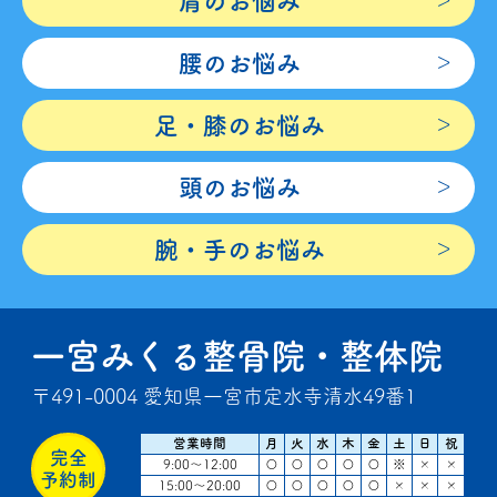
肩のお悩み
腰のお悩み
足・膝のお悩み
頭のお悩み
腕・手のお悩み
一宮みくる整骨院・整体院
〒491-0004 愛知県一宮市定水寺清水49番1
営業時間
月
火
水
木
金
土
日
祝
完全
9:00～12:00
〇
〇
〇
〇
〇
※
×
×
予約制
15:00～20:00
〇
〇
〇
〇
〇
×
×
×